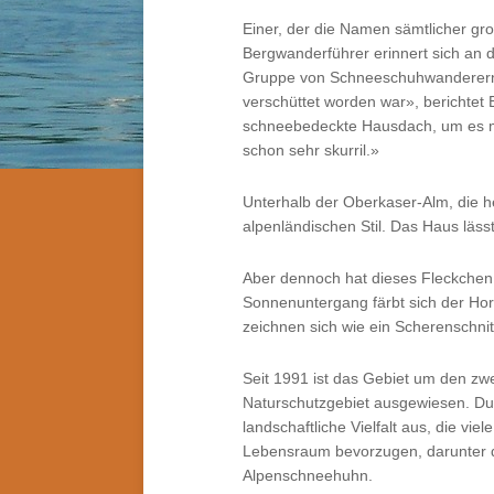
Einer, der die Namen sämtlicher groß
Bergwanderführer erinnert sich an d
Gruppe von Schneeschuhwanderern i
verschüttet worden war», berichtet 
schneebedeckte Hausdach, um es mi
schon sehr skurril.»
Unterhalb der Oberkaser-Alm, die he
alpenländischen Stil. Das Haus lässt
Aber dennoch hat dieses Fleckchen 
Sonnenuntergang färbt sich der Hori
zeichnen sich wie ein Scherenschni
Seit 1991 ist das Gebiet um den zw
Naturschutzgebiet ausgewiesen. Dur
landschaftliche Vielfalt aus, die vi
Lebensraum bevorzugen, darunter 
Alpenschneehuhn.