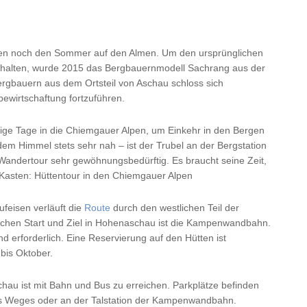
en noch den Sommer auf den Almen. Um den ursprünglichen
erhalten, wurde 2015 das Bergbauernmodell Sachrang aus der
rgbauern aus dem Ortsteil von Aschau schloss sich
ewirtschaftung fortzuführen.
ige Tage in die Chiemgauer Alpen, um Einkehr in den Bergen
em Himmel stets sehr nah – ist der Trubel an der Bergstation
ndertour sehr gewöhnungsbedürftig. Es braucht seine Zeit,
Kasten: Hüttentour in den Chiemgauer Alpen
feisen verläuft die
Route
durch den westlichen Teil der
chen Start und Ziel in Hohenaschau ist die Kampenwandbahn.
ind erforderlich. Eine Reservierung auf den Hütten ist
bis Oktober.
chau ist mit Bahn und Bus zu erreichen. Parkplätze befinden
s Weges oder an der Talstation der Kampenwandbahn.