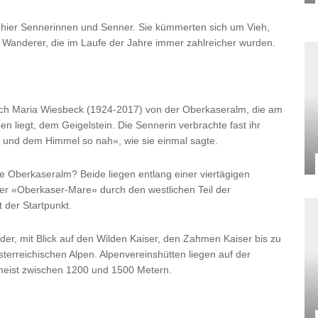
n hier Sennerinnen und Senner. Sie kümmerten sich um Vieh,
e Wanderer, die im Laufe der Jahre immer zahlreicher wurden.
uch Maria Wiesbeck (1924-2017) von der Oberkaseralm, die am
 liegt, dem Geigelstein. Die Sennerin verbrachte fast ihr
 und dem Himmel so nah», wie sie einmal sagte.
e Oberkaseralm? Beide liegen entlang einer viertägigen
r «Oberkaser-Mare» durch den westlichen Teil der
 der Startpunkt.
er, mit Blick auf den Wilden Kaiser, den Zahmen Kaiser bis zu
terreichischen Alpen. Alpenvereinshütten liegen auf der
meist zwischen 1200 und 1500 Metern.