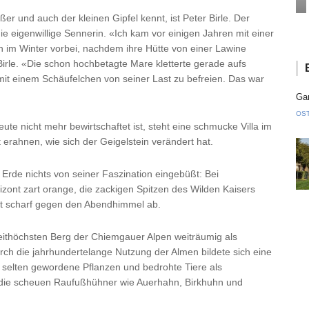
er und auch der kleinen Gipfel kennt, ist Peter Birle. Der
ie eigenwillige Sennerin. «Ich kam vor einigen Jahren mit einer
m Winter vorbei, nachdem ihre Hütte von einer Lawine
Birle. «Die schon hochbetagte Mare kletterte gerade aufs
t einem Schäufelchen von seiner Last zu befreien. Das war
Gan
OS
ute nicht mehr bewirtschaftet ist, steht eine schmucke Villa im
 erahnen, wie sich der Geigelstein verändert hat.
Erde nichts von seiner Faszination eingebüßt: Bei
zont zart orange, die zackigen Spitzen des Wilden Kaisers
tt scharf gegen den Abendhimmel ab.
eithöchsten Berg der Chiemgauer Alpen weiträumig als
ch die jahrhundertelange Nutzung der Almen bildete sich eine
ele selten gewordene Pflanzen und bedrohte Tiere als
die scheuen Raufußhühner wie Auerhahn, Birkhuhn und