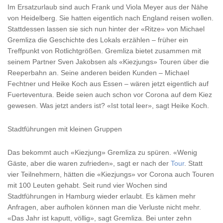
Im Ersatzurlaub sind auch Frank und Viola Meyer aus der Nähe
von Heidelberg. Sie hatten eigentlich nach England reisen wollen.
Stattdessen lassen sie sich nun hinter der «Ritze» von Michael
Gremliza die Geschichte des Lokals erzählen – früher ein
Treffpunkt von Rotlichtgrößen. Gremliza bietet zusammen mit
seinem Partner Sven Jakobsen als «Kiezjungs» Touren über die
Reeperbahn an. Seine anderen beiden Kunden – Michael
Fechtner und Heike Koch aus Essen – wären jetzt eigentlich auf
Fuerteventura. Beide seien auch schon vor Corona auf dem Kiez
gewesen. Was jetzt anders ist? «Ist total leer», sagt Heike Koch.
Stadtführungen mit kleinen Gruppen
Das bekommt auch «Kiezjung» Gremliza zu spüren. «Wenig
Gäste, aber die waren zufrieden», sagt er nach der
Tour
. Statt
vier Teilnehmern, hätten die «Kiezjungs» vor Corona auch Touren
mit 100 Leuten gehabt. Seit rund vier Wochen sind
Stadtführungen in Hamburg wieder erlaubt. Es kämen mehr
Anfragen, aber aufholen können man die Verluste nicht mehr.
«Das Jahr ist kaputt, völlig», sagt Gremliza. Bei unter zehn