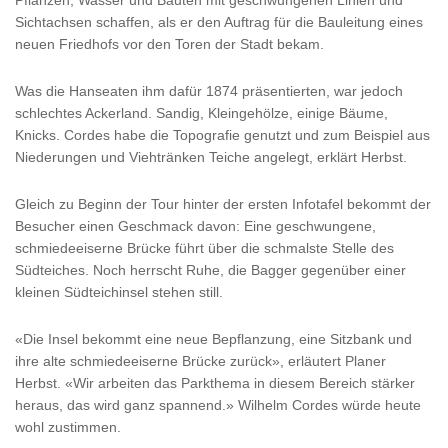
Pflanzen, Wasser und Bauten mit geschwungenen Linien und
Sichtachsen schaffen, als er den Auftrag für die Bauleitung eines
neuen Friedhofs vor den Toren der Stadt bekam.
Was die Hanseaten ihm dafür 1874 präsentierten, war jedoch
schlechtes Ackerland. Sandig, Kleingehölze, einige Bäume,
Knicks. Cordes habe die Topografie genutzt und zum Beispiel aus
Niederungen und Viehtränken Teiche angelegt, erklärt Herbst.
Gleich zu Beginn der Tour hinter der ersten Infotafel bekommt der
Besucher einen Geschmack davon: Eine geschwungene,
schmiedeeiserne Brücke führt über die schmalste Stelle des
Südteiches. Noch herrscht Ruhe, die Bagger gegenüber einer
kleinen Südteichinsel stehen still.
«Die Insel bekommt eine neue Bepflanzung, eine Sitzbank und
ihre alte schmiedeeiserne Brücke zurück», erläutert Planer
Herbst. «Wir arbeiten das Parkthema in diesem Bereich stärker
heraus, das wird ganz spannend.» Wilhelm Cordes würde heute
wohl zustimmen.