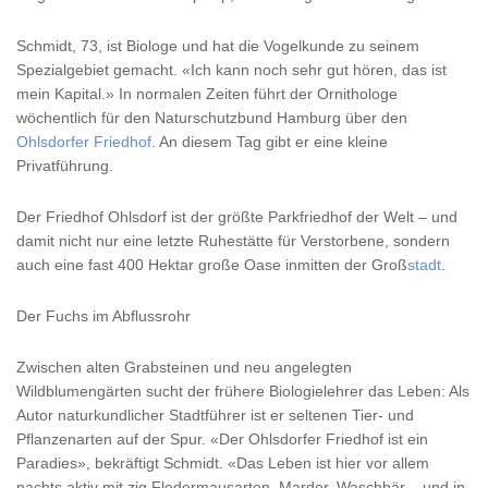
Schmidt, 73, ist Biologe und hat die Vogelkunde zu seinem
Spezialgebiet gemacht. «Ich kann noch sehr gut hören, das ist
mein Kapital.» In normalen Zeiten führt der Ornithologe
wöchentlich für den Naturschutzbund Hamburg über den
Ohlsdorfer Friedhof
. An diesem Tag gibt er eine kleine
Privatführung.
Der Friedhof Ohlsdorf ist der größte Parkfriedhof der Welt – und
damit nicht nur eine letzte Ruhestätte für Verstorbene, sondern
auch eine fast 400 Hektar große Oase inmitten der Groß
stadt
.
Der Fuchs im Abflussrohr
Zwischen alten Grabsteinen und neu angelegten
Wildblumengärten sucht der frühere Biologielehrer das Leben: Als
Autor naturkundlicher Stadtführer ist er seltenen Tier- und
Pflanzenarten auf der Spur. «Der Ohlsdorfer Friedhof ist ein
Paradies», bekräftigt Schmidt. «Das Leben ist hier vor allem
nachts aktiv mit zig Fledermausarten, Marder, Waschbär – und in