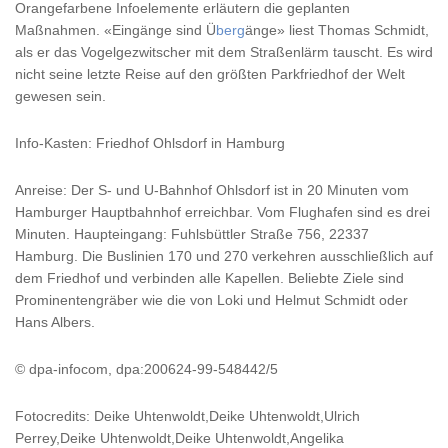
Orangefarbene Infoelemente erläutern die geplanten
Maßnahmen. «Eingänge sind Ü
berg
änge» liest Thomas Schmidt,
als er das Vogelgezwitscher mit dem Straßenlärm tauscht. Es wird
nicht seine letzte Reise auf den größten Parkfriedhof der Welt
gewesen sein.
Info-Kasten: Friedhof Ohlsdorf in Hamburg
Anreise: Der S- und U-Bahnhof Ohlsdorf ist in 20 Minuten vom
Hamburger Hauptbahnhof erreichbar. Vom Flughafen sind es drei
Minuten. Haupteingang: Fuhlsbüttler Straße 756, 22337
Hamburg. Die Buslinien 170 und 270 verkehren ausschließlich auf
dem Friedhof und verbinden alle Kapellen. Beliebte Ziele sind
Prominentengräber wie die von Loki und Helmut Schmidt oder
Hans Albers.
© dpa-infocom, dpa:200624-99-548442/5
Fotocredits: Deike Uhtenwoldt,Deike Uhtenwoldt,Ulrich
Perrey,Deike Uhtenwoldt,Deike Uhtenwoldt,Angelika