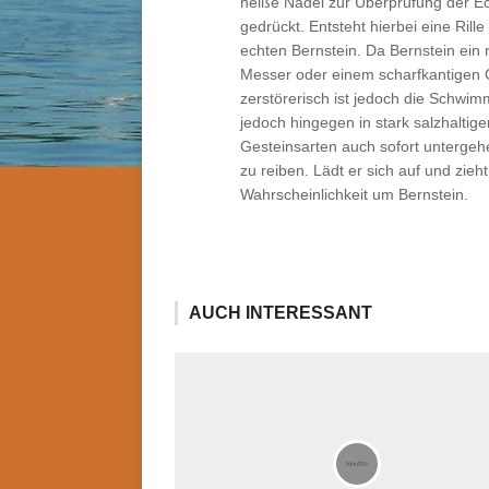
heiße Nadel zur Überprüfung der Ech
gedrückt. Entsteht hierbei eine Rill
echten Bernstein. Da Bernstein ein r
Messer oder einem scharfkantigen G
zerstörerisch ist jedoch die Schwi
jedoch hingegen in stark salzhalt
Gesteinsarten auch sofort untergehe
zu reiben. Lädt er sich auf und zieh
Wahrscheinlichkeit um Bernstein.
AUCH INTERESSANT