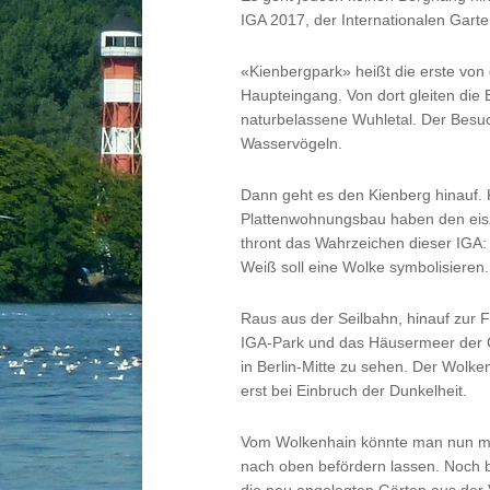
IGA 2017, der Internationalen Gart
«Kienbergpark» heißt die erste von 
Haupteingang. Von dort gleiten die
naturbelassene Wuhletal. Der Besuc
Wasservögeln.
Dann geht es den Kienberg hinauf.
Plattenwohnungsbau haben den eisz
thront das Wahrzeichen dieser IGA
Weiß soll eine Wolke symbolisieren.
Raus aus der Seilbahn, hinauf zur Fre
IGA-Park und das Häusermeer der G
in Berlin-Mitte zu sehen. Der Wolken
erst bei Einbruch der Dunkelheit.
Vom Wolkenhain könnte man nun mit
nach oben befördern lassen. Noch b