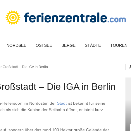
NORDSEE
OSTSEE
BERGE
STÄDTE
TOUREN
r Großstadt – Die IGA in Berlin
roßstadt – Die IGA in Berlin
n-Hellersdorf im Nordosten der
Stadt
ist bekannt für seine
h als sich die Kabine der Seilbahn öffnet, entsteht kurz
nauf, sondern über das rund 100 Hektar große Gelände der