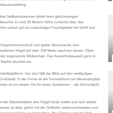
enbauausstellung.
drei Seilbahnstationen direkt beim gleichnamigen
 Besucher in rund 30 Metern Höhe zunächst über das
her schaut auf ein urwüchsiges Feuchtgebiet mit Schilf und
 Kriegstrümmerschutt und später Abraumerde vom
eitlichen Hügel auf über 100 Meter wachsen lassen. Oben
: der sogenannte Wolkenhain. Das Aussichtsbauwerk ganz in
 Nachts leuchtet sie.
iluftplattform. Von dort fällt der Blick auf den weitläufigen
roßstadt. In der Ferne ist der Fernsehturm am Alexanderplatz
hain ist ein idealer Ort für einen Sundowner – die IGA schließt
 der Naturbobbahn den Hügel hinab rodeln und sich wieder
esser ist aber, gleich mit der Seilbahn weiterzuschweben und