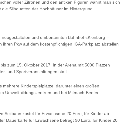
chen voller Zitronen und den antiken Figuren wähnt man sich
ht die Silhouetten der Hochhäuser im Hintergrund.
zum neugestalteten und umbenannten Bahnhof «Kienberg –
n ihren Pkw auf dem kostenpflichtigen IGA-Parkplatz abstellen
 bis zum 15. Oktober 2017. In der Arena mit 5000 Plätzen
ter- und Sportveranstaltungen statt.
s mehrere Kinderspielplätze, darunter einen großen
r im Umweltbildungszentrum und bei Mitmach-Beeten
sive Seilbahn kostet für Erwachsene 20 Euro, für Kinder ab
der Dauerkarte für Erwachsene beträgt 90 Euro, für Kinder 20