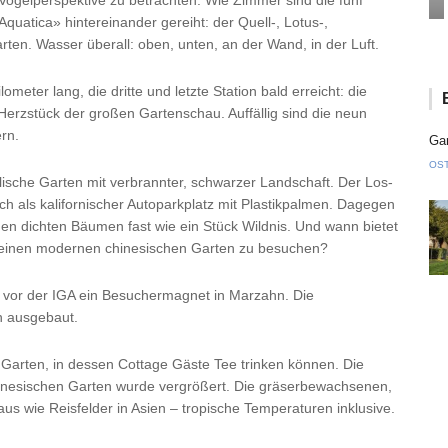
Vogelperspektive zu betrachten. Wie Zimmer sind die fünf
uatica» hintereinander gereiht: der Quell-, Lotus-,
ten. Wasser überall: oben, unten, an der Wand, in der Luft.
meter lang, die dritte und letzte Station bald erreicht: die
Herzstück der großen Gartenschau. Auffällig sind die neun
rn.
Gan
OS
lische Garten mit verbrannter, schwarzer Landschaft. Der Los-
ch als kalifornischer Autoparkplatz mit Plastikpalmen. Dagegen
inen dichten Bäumen fast wie ein Stück Wildnis. Und wann bietet
, einen modernen chinesischen Garten zu besuchen?
 vor der IGA ein Besuchermagnet in Marzahn. Die
h ausgebaut.
r Garten, in dessen Cottage Gäste Tee trinken können. Die
linesischen Garten wurde vergrößert. Die gräserbewachsenen,
us wie Reisfelder in Asien – tropische Temperaturen inklusive.