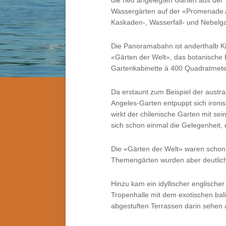
die neu angelegten Gärten aus der 
Wassergärten auf der «Promenade Aq
Kaskaden-, Wasserfall- und Nebelgar
Die Panoramabahn ist anderthalb Kilo
«Gärten der Welt», das botanische 
Gartenkabinette à 400 Quadratmete
Da erstaunt zum Beispiel der austra
Angeles-Garten entpuppt sich ironis
wirkt der chilenische Garten mit se
sich schon einmal die Gelegenheit
Die «Gärten der Welt» waren schon
Themengärten wurden aber deutlic
Hinzu kam ein idyllischer englische
Tropenhalle mit dem exotischen ba
abgestuften Terrassen darin sehen a