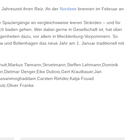
 Jahreszeit ihren Reiz. An der
Nordsee
brennen im Februar an
nge Spaziergänge an vergleichsweise leeren Stränden – und für
h baden gehen. Wer dabei gerne in Gesellschaft ist, hat über
legenheiten dazu, vor allem in Mecklenburg-Vorpommern. So
w und Boltenhagen das neue Jahr am 1. Januar traditionell mit
Schutt,Markus Tiemann,Stroetmann,Steffen Lehmann,Dominik
er,Dietmar Denger,Eike Dubois,Gert Krautbauer,Jan
Assanimoghaddam,Carsten Rehder,Katja Fouad
ulz,Oliver Franke