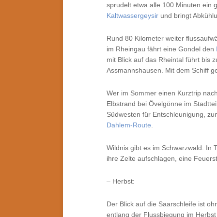
sprudelt etwa alle 100 Minuten ein 
Kaltwassergeysir
und bringt Abkühl
Rund 80 Kilometer weiter flussaufw
im Rheingau fährt eine Gondel den
mit Blick auf das Rheintal führt bis 
Assmannshausen. Mit dem Schiff g
Wer im Sommer einen Kurztrip nac
Elbstrand bei Övelgönne im Stadtteil
Südwesten für Entschleunigung, zum
Dahlem-Route
.
Wildnis gibt es im Schwarzwald. I
ihre Zelte aufschlagen, eine Feuerst
– Herbst:
Der Blick auf die Saarschleife ist 
entlang der Flussbiegung im Herbst 