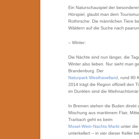
Ein Naturschauspiel der besonderen
Hörspiel, glaubt man dem Tourismus
Rothirsche: Die männlichen Tiere b
Wäldern auf die Suche nach paarun
– Winter:
Die Nächte sind nun länger, die Ta
Winter also lieben. Nur sieht man g
Brandenburg. Der
Naturpark Westhavelland
, rund 80 K
2014 trägt die Region offiziell den
im Dunklen sind die Weihnachtsmär
In Bremen stehen die Buden direkt 
Mischung aus maritimem Flair, Mitte
Trarbach geht es beim
Mosel-Wein-Nachts-Markt
unter die
unterkellert – in vier dieser Keller