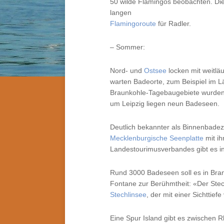
50 wilde Flamingos beobachten. Die
langen
Flamingoroute
für Radler.
– Sommer:
Nord- und
Ostsee
locken mit weitlä
warten Badeorte, zum Beispiel im 
Braunkohle-Tagebaugebiete wurden d
um Leipzig liegen neun Badeseen.
Deutlich bekannter als Binnenbadezie
Mecklenburgische Seenplatte
mit i
Landestourimusverbandes gibt es in
Rund 3000 Badeseen soll es in Bran
Fontane zur Berühmtheit: «Der Stec
Stechlinsee
, der mit einer Sichttie
Eine Spur Island gibt es zwischen R