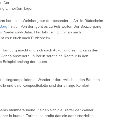
großer
ung an heißen Tagen.
ärts lockt eine Weinbergtour der besonderen Art: In Rüdesheim
Berg
hinauf. Von dort geht es zu Fuß weiter. Der Spaziergang
zur Niederwald-Bahn. Hier fährt ein Lift hinab nach
eht es zurück nach Rüdesheim.
h Hamburg macht und sich nach Abkühlung sehnt, kann den
 Altona ansteuern. In Berlin sorgt eine Radtour in den
 Beispiel entlang der neuen
n Trekkingcamps können Wanderer dort zwischen den Bäumen
elle und eine Komposttoilette sind der einzige Komfort.
ohnehin atemberaubend. Zeigen sich die Blätter der Wälder
aber in bunten Farben, so ergibt das ein ganz spezielles