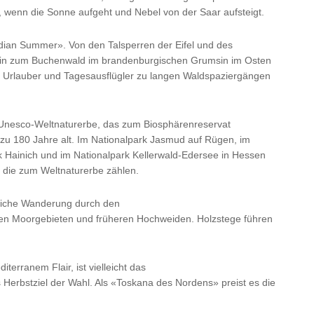
enn die Sonne aufgeht und Nebel von der Saar aufsteigt.
dian Summer». Von den Talsperren der Eifel und des
hin zum Buchenwald im brandenburgischen Grumsin im Osten
le Urlauber und Tagesausflügler zu langen Waldspaziergängen
Unesco-Weltnaturerbe, das zum Biosphärenreservat
 zu 180 Jahre alt. Im Nationalpark Jasmud auf Rügen, im
rk Hainich und im Nationalpark Kellerwald-Edersee in Hessen
, die zum Weltnaturerbe zählen.
tliche Wanderung durch den
den Moorgebieten und früheren Hochweiden. Holzstege führen
.
erranem Flair, ist vielleicht das
 Herbstziel der Wahl. Als «Toskana des Nordens» preist es die
.