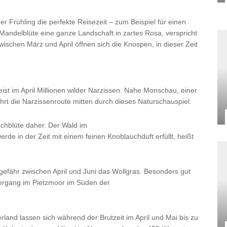
er Frühling die perfekte Reisezeit – zum Beispiel für einen
e Mandelblüte eine ganze Landschaft in zartes Rosa, verspricht
ischen März und April öffnen sich die Knospen, in dieser Zeit
eist im April Millionen wilder Narzissen. Nahe Monschau, einer
ührt die Narzissenroute mitten durch dieses Naturschauspiel.
uchblüte daher. Der Wald im
rde in der Zeit mit einem feinen Knoblauchduft erfüllt, heißt
efähr zwischen April und Juni das Wollgras. Besonders gut
iergang im Pietzmoor im Süden der
land lassen sich während der Brutzeit im April und Mai bis zu