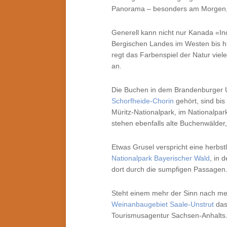
Panorama – besonders am Morgen, w
Generell kann nicht nur Kanada «In
Bergischen Landes im Westen bis 
regt das Farbenspiel der Natur vie
an.
Die Buchen in dem Brandenburger 
Schorfheide-Chorin
gehört, sind bis
Müritz-Nationalpark, im Nationalpa
stehen ebenfalls alte Buchenwälder
Etwas Grusel verspricht eine herbs
Nationalpark Bayerischer Wald
, in 
dort durch die sumpfigen Passagen
Steht einem mehr der Sinn nach medit
Weinanbaugebiet Saale-Unstrut
das
Tourismusagentur Sachsen-Anhalts