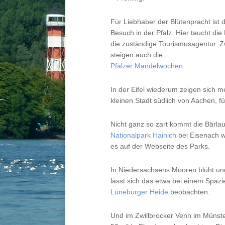
Für Liebhaber der Blütenpracht ist d
Besuch in der Pfalz. Hier taucht di
die zuständige Tourismusagentur. Zw
steigen auch die
Pfälzer Mandelwochen
.
In der Eifel wiederum zeigen sich m
kleinen Stadt südlich von Aachen, f
Nicht ganz so zart kommt die Bärla
Nationalpark Hainich
bei Eisenach we
es auf der Webseite des Parks.
In Niedersachsens Mooren blüht ung
lässt sich das etwa bei einem Spaz
Lüneburger Heide
beobachten.
Und im Zwillbrocker Venn im Münster