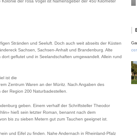
 Kolonie der rosa Vögel ist Namensgeber der 450 Kilometer
ufigen Stränden und Seeluft. Doch auch weit abseits der Küsten
Gan
Ländereck Sachsen, Sachsen-Anhalt und Brandenburg. Alte
OS
ort geflutet und in Seelandschaften umgewandelt. Allein rund
l ist die
hrem Zentrum Waren an der Müritz. Nach Angaben des
 der Region 200 Naturbadestellen.
denburg geben. Einem verhalf der Schriftsteller Theodor
hlin» hieß sein letzter Roman, benannt nach dem
fe von bis zu sieben Metern gut zum Tauchen geeignet ist.
hein und Eifel zu finden. Nahe Andernach in Rheinland-Pfalz