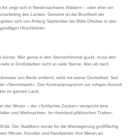
 Art zeigt sich in Niedersachsens Wäldern – oder eher ein
marketing des Landes. Gemeint ist die Brunftzeit der
egeben sich von Anfang September bis Mitte Oktober in den
gswilligen Hirschkühen.
ge kürzer. Wer gerne in den Sternenhimmel guckt, muss den
erade in Großstädten nicht so viele Sterne. Also ab nach
ilometer von Berlin entfernt, wirbt mit seiner Dunkelheit. Seit
 Titel «Sternenpark». Das Kontrastprogramm zur ruhigen Auszeit
kte im ganzen Land.
an der Weser – der «Schlachte-Zauber» verspricht eine
lalter und Weihnachten. Im rheinland-pfälzischen Traben-
 Erde: Der Stadtkern wurde für die Weinlagerung großflächig
 bieten Winzer, Künstler und Handwerker ihre Waren an.