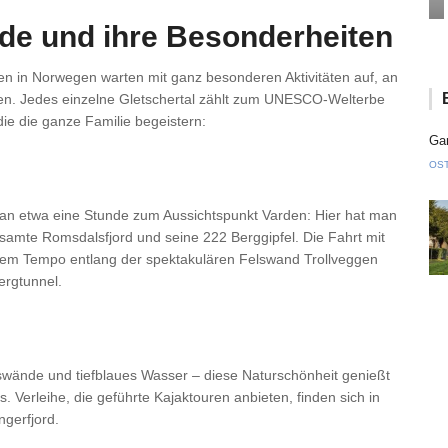
de und ihre Besonderheiten
ten in Norwegen warten mit ganz besonderen Aktivitäten auf, an
den. Jedes einzelne Gletschertal zählt zum UNESCO-Welterbe
ie die ganze Familie begeistern:
Gan
OS
n etwa eine Stunde zum Aussichtspunkt Varden: Hier hat man
esamte Romsdalsfjord und seine 222 Berggipfel. Die Fahrt mit
em Tempo entlang der spektakulären Felswand Trollveggen
ergtunnel.
swände und tiefblaues Wasser – diese Naturschönheit genießt
Verleihe, die geführte Kajaktouren anbieten, finden sich in
gerfjord.