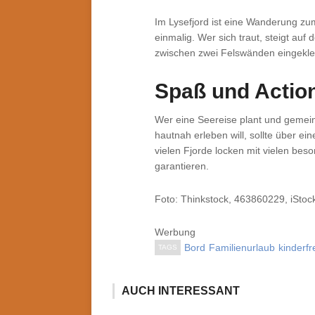
Im Lysefjord ist eine Wanderung zum
einmalig. Wer sich traut, steigt auf 
zwischen zwei Felswänden eingekl
Spaß und Action
Wer eine Seereise plant und gemei
hautnah erleben will, sollte über e
vielen Fjorde locken mit vielen bes
garantieren.
Foto: Thinkstock, 463860229, iStoc
Werbung
Bord
Familienurlaub
kinderfr
TAGS
AUCH INTERESSANT