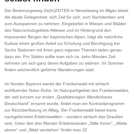
Der Besinnungsweg Ge(h)ZEITEN in Nesselwang im Allgäu bietet
die ideale Gelegenheit, sich Zeit für sich, zum Nachdenken und
zum Ausspannen zu nehmen. Eingebettet in Wiesen und Wälder
des Naturschutzgebiets Attlesee und im Hintergrund den
imposanten Bergen der bayerischen Alpen, trägt die natürliche
Kulisse einen großen Anteil zur Erholung und Beruhigung bei.
Sechs Stationen mit ihren ganz eigenen Themen laden genau
dazu ein. Pro Station sollte man sich ca. zehn Minuten Zeit
nehmen um sich ganz deren Aufgaben zu widmen. Im Sommer
finden wöchentlich geführte Wanderungen statt.
Im Norden Bayerns wartet der Frankenwald mit einfach
wohltuender Natur-Ruhe. Im Naturparkgebiet des Frankenwaldes,
der seit kurzem zur ersten „Qualitätsregion Wanderbares
Deutschland“ ernannt wurde, findet man ein Kontrastprogramm
zur Reizüberflutung im Alltag. Der Frankenwald bietet keine
nachgeformten Erlebniswelten – sondern einfach das Draußen
sein. Unter den drei Wander-Erlebnissäulen „Stille hören“, „Weite
atmen“ und „Wald verstehen“ findet man 32