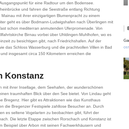
e Ausgangspunkt für eine Radtour um den Bodensee.
heinbrücke und fahren die Seestraße entlang Richtung
l Mainau mit ihrer einzigartigen Blumenpracht zu einem
iter geht es über Bodmann-Ludwigshafen nach Überlingen mit
er fast schon mediterran anmutenden Uferpromenade. Von
llfahrtskirche Birnau vorbei über Uhldingen-Muhlhofen, wo es
Gan
inzeit zu besichtigen gibt, nach Friedrichshafen. Auf der
ie das Schloss Wasserburg und die prachtvollen Villen in Bad
OS
und insgesamt circa 150 Kilometern erreichen die
h Konstanz
en mit ihrer Insellage, dem Seehafen, der wunderschönen
einen traumhaften Blick über den See bietet. Von Lindau geht
che Bregenz. Hier gibt es Attraktionen wie das Kunsthaus
n die Bregenzer Festspiele zahllose Besucher an. Durch
en es seltene Vogelarten zu beobachten gibt, führt der
ch. Die letzte Etappe zwischen Rorschach und Konstanz ist
zum Beispiel über Arbon mit seinen Fachwerkhäusern und