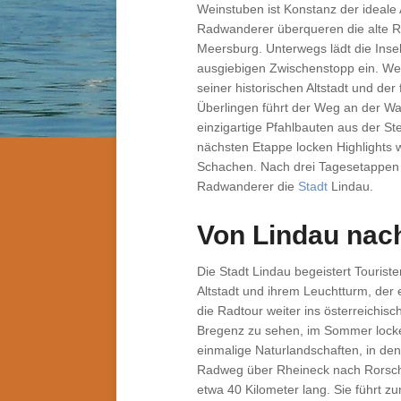
Weinstuben ist Konstanz der ideal
Radwanderer überqueren die alte R
Meersburg. Unterwegs lädt die Inse
ausgiebigen Zwischenstopp ein. We
seiner historischen Altstadt und d
Überlingen führt der Weg an der Wa
einzigartige Pfahlbauten aus der Ste
nächsten Etappe locken Highlights w
Schachen. Nach drei Tagesetappen 
Radwanderer die
Stadt
Lindau.
Von Lindau nac
Die Stadt Lindau begeistert Tourist
Altstadt und ihrem Leuchtturm, der 
die Radtour weiter ins österreichis
Bregenz zu sehen, im Sommer locke
einmalige Naturlandschaften, in den
Radweg über Rheineck nach Rorscha
etwa 40 Kilometer lang. Sie führt 