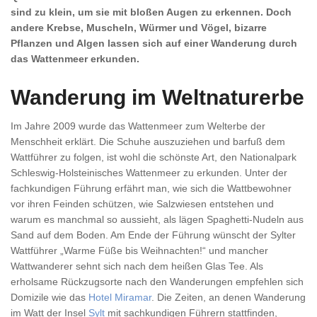
sind zu klein, um sie mit bloßen Augen zu erkennen. Doch
andere Krebse, Muscheln, Würmer und Vögel, bizarre
Pflanzen und Algen lassen sich auf einer Wanderung durch
das Wattenmeer erkunden.
Wanderung im Weltnaturerbe
Im Jahre 2009 wurde das Wattenmeer zum Welterbe der
Menschheit erklärt. Die Schuhe auszuziehen und barfuß dem
Wattführer zu folgen, ist wohl die schönste Art, den Nationalpark
Schleswig-Holsteinisches Wattenmeer zu erkunden. Unter der
fachkundigen Führung erfährt man, wie sich die Wattbewohner
vor ihren Feinden schützen, wie Salzwiesen entstehen und
warum es manchmal so aussieht, als lägen Spaghetti-Nudeln aus
Sand auf dem Boden. Am Ende der Führung wünscht der Sylter
Wattführer „Warme Füße bis Weihnachten!“ und mancher
Wattwanderer sehnt sich nach dem heißen Glas Tee. Als
erholsame Rückzugsorte nach den Wanderungen empfehlen sich
Domizile wie das
Hotel Miramar
. Die Zeiten, an denen Wanderung
im Watt der Insel
Sylt
mit sachkundigen Führern stattfinden,