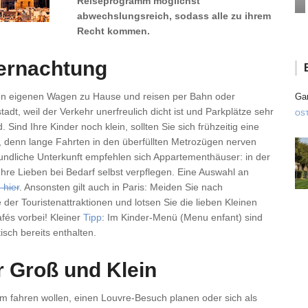
Reiseprogramm möglichst
abwechslungsreich, sodass alle zu ihrem
Recht kommen.
ernachtung
en eigenen Wagen zu Hause und reisen per Bahn oder
Gan
adt, weil der Verkehr unerfreulich dicht ist und Parkplätze sehr
OS
Sind Ihre Kinder noch klein, sollten Sie sich frühzeitig eine
, denn lange Fahrten in den überfüllten Metrozügen nerven
freundliche Unterkunft empfehlen sich Appartementhäuser: in der
hre Lieben bei Bedarf selbst verpflegen. Eine Auswahl an
 hier
. Ansonsten gilt auch in Paris: Meiden Sie nach
 der Touristenattraktionen und lotsen Sie die lieben Kleinen
fés vorbei! Kleiner
Tipp
: Im Kinder-Menü (Menu enfant) sind
isch bereits enthalten.
r Groß und Klein
urm fahren wollen, einen Louvre-Besuch planen oder sich als