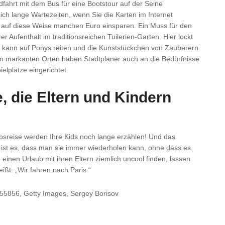
ndfahrt mit dem Bus für eine Bootstour auf der Seine
ch lange Wartezeiten, wenn Sie die Karten im Internet
 auf diese Weise manchen Euro einsparen. Ein Muss für den
rer Aufenthalt im traditionsreichen Tuilerien-Garten. Hier lockt
n kann auf Ponys reiten und die Kunststückchen von Zauberern
en markanten Orten haben Stadtplaner auch an die Bedürfnisse
lplätze eingerichtet.
, die Eltern und Kindern
bsreise werden Ihre Kids noch lange erzählen! Und das
 ist es, dass man sie immer wiederholen kann, ohne dass es
e einen Urlaub mit ihren Eltern ziemlich uncool finden, lassen
eißt: „Wir fahren nach Paris.“
055856, Getty Images, Sergey Borisov