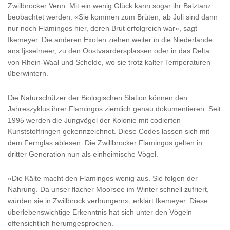
Zwillbrocker Venn. Mit ein wenig Glück kann sogar ihr Balztanz
beobachtet werden. «Sie kommen zum Brüten, ab Juli sind dann
nur noch Flamingos hier, deren Brut erfolgreich war», sagt
Ikemeyer. Die anderen Exoten ziehen weiter in die Niederlande
ans Ijsselmeer, zu den Oostvaardersplassen oder in das Delta
von Rhein-Waal und Schelde, wo sie trotz kalter Temperaturen
überwintern.
Die Naturschützer der Biologischen Station können den
Jahreszyklus ihrer Flamingos ziemlich genau dokumentieren: Seit
1995 werden die Jungvögel der Kolonie mit codierten
Kunststoffringen gekennzeichnet. Diese Codes lassen sich mit
dem Fernglas ablesen. Die Zwillbrocker Flamingos gelten in
dritter Generation nun als einheimische Vögel.
«Die Kälte macht den Flamingos wenig aus. Sie folgen der
Nahrung. Da unser flacher Moorsee im Winter schnell zufriert,
würden sie in Zwillbrock verhungern», erklärt Ikemeyer. Diese
überlebenswichtige Erkenntnis hat sich unter den Vögeln
offensichtlich herumgesprochen.