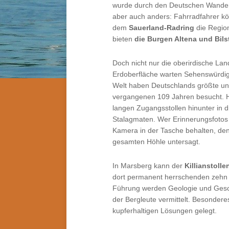
wurde durch den Deutschen Wanderve
aber auch anders: Fahrradfahrer 
dem
Sauerland-Radring
die Region
bieten
die
Burgen Altena und Bils
Doch nicht nur die oberirdische Lan
Erdoberfläche warten Sehenswürdigk
Welt haben Deutschlands größte un
vergangenen 109 Jahren besucht. Hu
langen Zugangsstollen hinunter in d
Stalagmaten. Wer Erinnerungsfotos
Kamera in der Tasche behalten, denn
gesamten Höhle untersagt.
In Marsberg kann der
Killianstolle
dort permanent herrschenden zehn 
Führung werden Geologie und Gesch
der Bergleute vermittelt. Besonder
kupferhaltigen Lösungen gelegt.