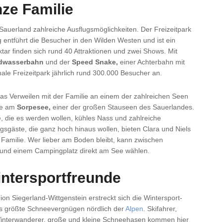
nze Familie
 Sauerland zahlreiche Ausflugsmöglichkeiten. Der Freizeitpark
 entführt die Besucher in den Wilden Westen und ist ein
ktar finden sich rund 40 Attraktionen und zwei Shows. Mit
ldwasserbahn
und der
Speed Snake,
einer Achterbahn mit
nale Freizeitpark jährlich rund 300.000 Besucher an.
das Verweilen mit der Familie an einem der zahlreichen Seen
se am
Sorpesee,
einer der großen Stauseen des Sauerlandes.
, die es werden wollen, kühles Nass und zahlreiche
sgäste, die ganz hoch hinaus wollen, bieten Clara und Niels
 Familie. Wer lieber am Boden bleibt, kann zwischen
nd einem Campingplatz direkt am See wählen.
intersportfreunde
ion Siegerland-Wittgenstein erstreckt sich die Wintersport-
as größte Schneevergnügen nördlich der
Alpen
. Skifahrer,
Winterwanderer, große und kleine Schneehasen kommen hier