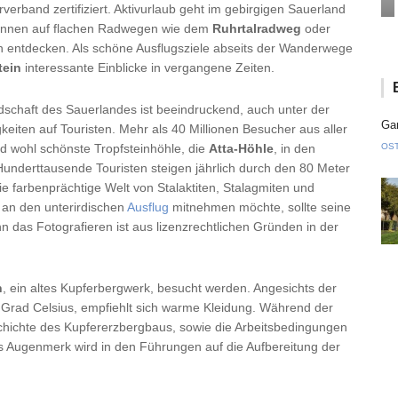
rband zertifiziert. Aktivurlaub geht im gebirgigen Sauerland
können auf flachen Radwegen wie dem
Ruhrtalradweg
oder
 entdecken. Als schöne Ausflugsziele abseits der Wanderwege
tein
interessante Einblicke in vergangene Zeiten.
dschaft des Sauerlandes ist beeindruckend, auch unter der
Gan
eiten auf Touristen. Mehr als 40 Millionen Besucher aus aller
d wohl schönste Tropfsteinhöhle, die
Atta-Höhle
, in den
OS
nderttausende Touristen steigen jährlich durch den 80 Meter
ie farbenprächtige Welt von Stalaktiten, Stalagmiten und
 an den unterirdischen
Ausflug
mitnehmen möchte, sollte seine
 das Fotografieren ist aus lizenzrechtlichen Gründen in der
n
, ein altes Kupferbergwerk, besucht werden. Angesichts der
Grad Celsius, empfiehlt sich warme Kleidung. Während der
ichte des Kupfererzbergbaus, sowie die Arbeitsbedingungen
es Augenmerk wird in den Führungen auf die Aufbereitung der