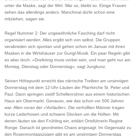
unter die Maske, sagt der Wirt. War so, bleibt so. Einige Frauen
sehen das allerdings anders. Manchmal dürfe schon eine
mitziehen, sagen sie.
Regel Nummer 2: Der ungewöhnliche Fasching darf nicht
organisiert werden. Alles ergibt sich von selbst. Die Gruppen
verabreden sich spontan und gehen schon im Januar mit ihren
Masken in die Wirtshäuser zur Gungl-Musik. Ein paar Regeln gibt
es aber doch: «Dreikönig muss vorbei sein, und man geht nur am
Montag, Dienstag oder Donnerstag», sagt Jungkunz.
Seinen Höhepunkt erreicht das närrische Treiben am unsinnigen
Donnerstag mit dem 12-Uhr-Läuten der Pfarrkirche St. Peter und
Paul. Dann springen zwölf Schellenrührer aus einem historischen
Haus am Obermarkt. Genauso, wie das schon vor 500 Jahren
war. Allen voran der «Vorläufer». Die verhüllten Männer tragen
kurze Lederhosen und schwere Glocken um die Hüften. Mit
denen läuten sie den Frühling ein, erklärt Ortsführerin Regine
Ronge. Danach ist geordnetes Chaos angesagt: Im Gegensatz zu
den Rosenmontagszügen gibt es am unsinnigen Donnerstag